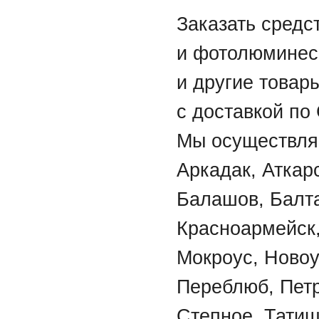
Заказать средс
и фотолюминес
и другие товар
с доставкой по
Мы осуществляе
Аркадак, Аткар
Балашов, Балта
Красноармейск,
Мокроус, Новоу
Переблюб, Петр
Степное, Татищ