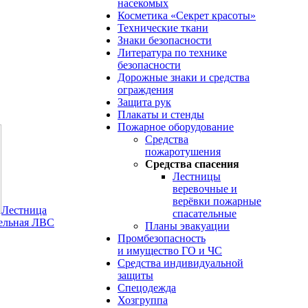
насекомых
Косметика «Секрет красоты»
Технические ткани
Знаки безопасности
Литература по технике
безопасности
Дорожные знаки и средства
ограждения
Защита рук
Плакаты и стенды
Пожарное оборудование
Средства
пожаротушения
Средства спасения
Лестницы
веревочные и
верёвки пожарные
Лестница
спасательные
тельная ЛВС
Планы эвакуации
Промбезопасность
и имущество ГО и ЧС
Средства индивидуальной
защиты
Спецодежда
Хозгруппа