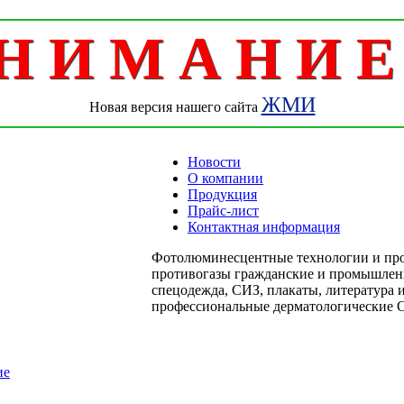
Н И М А Н И Е 
ЖМИ
Новая версия нашего сайта
Новости
О компании
Продукция
Прайс-лист
Контактная информация
Фотолюминесцентные технологии и про
противогазы гражданские и промышленн
спецодежда, СИЗ, плакаты, литература и
профессиональные дерматологические С
ие