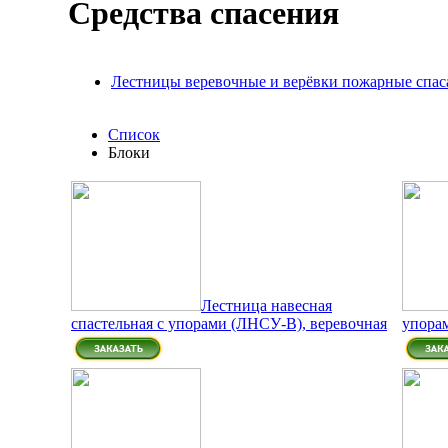
Средства спасения
Лестницы веревочные и верёвки пожарные спас
Список
Блоки
Лестница навесная
спастельная с упорами (ЛНСУ-В), веревочная
упора