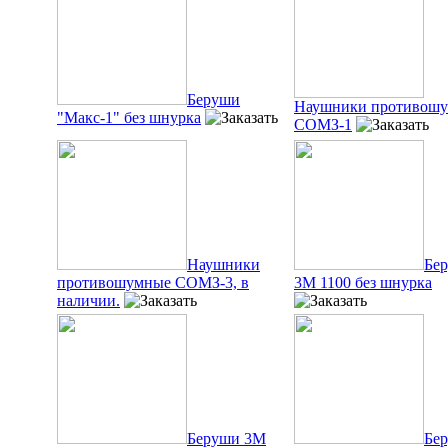
Беруши
Наушники противош
"Макс-1" без шнурка
СОМЗ-1
Наушники
Бе
противошумные СОМЗ-3, в
3М 1100 без шнурка
наличии.
Беруши 3М
Бе