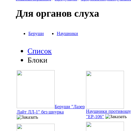
Для органов слуха
Беруши
Наушники
Список
Блоки
Беруши "Лазер
Наушники противош
Лайт ЛЛ-1" без шнурка
"ЕР-106"