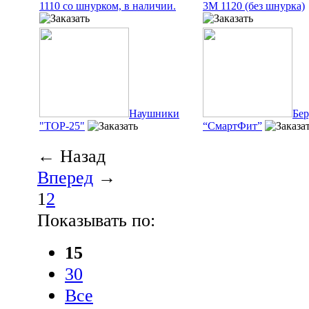
1110 со шнурком, в наличии.
3М 1120 (без шнурка)
Наушники
Бе
"ТОР-25"
“СмартФит”
← Назад
Вперед
→
1
2
Показывать по:
15
30
Все