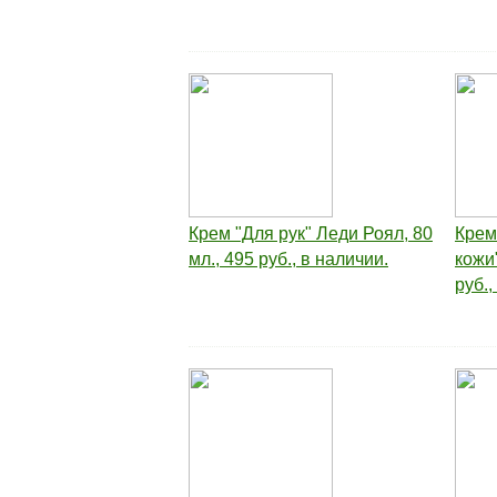
Крем "Для рук" Леди Роял, 80
Крем
мл., 495 руб., в наличии.
кожи
руб.,