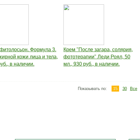
фитолосьон. Формула 3.
Крем "После загара, солярия,
жирной кожи лица и тела,
фототерапии" Леди Роял, 50
уб., в наличии.
мл., 930 руб., в наличии.
Показывать по:
15
30
Все