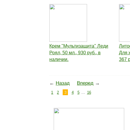
Крем "Мультизащита" Леди
Лито
Роял, 50 мл., 930 руб., в
Для 
наличии.
367 р
←
Назад
Вперед
→
1
2
3
4
5
…
16