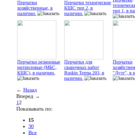
Перчатки
Перчатки технические
техничес
хозяйственные, в
КЩС тип 2, в
тип 1, в н
наличии.
наличии.
Перчатки резиновые
Перчатки для
Перчатки
нитриловые (МБС,
сварочных работ
хозяйстве
КЩС), в наличии.
Ruskin Terma 203, в
"Дуэт", в 
наличии.
←
Назад
Вперед →
1
2
Показывать по:
15
30
Все