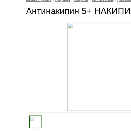
Главная страница
/
Продукция
/
Хозгруппа
/
Бытовая химия
/
Для стир
Антинакипин 5+ НАКИПИ