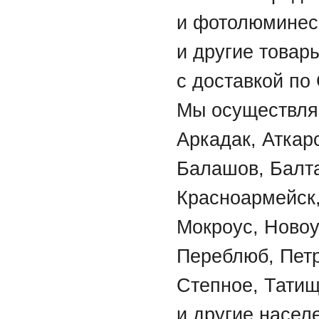
и фотолюминес
и другие товар
с доставкой по
Мы осуществляе
Аркадак, Аткар
Балашов, Балта
Красноармейск,
Мокроус, Новоу
Переблюб, Петр
Степное, Татищ
и другие насел