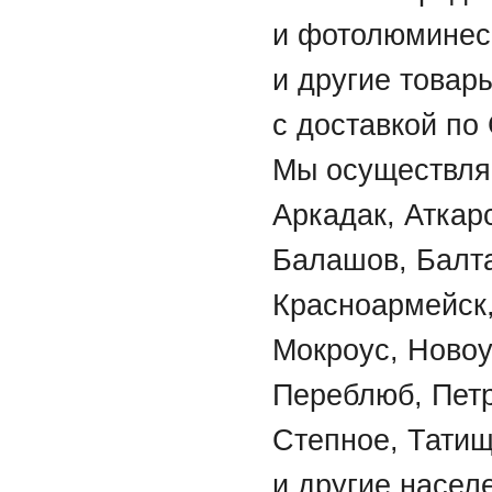
и фотолюминес
и другие товар
с доставкой по
Мы осуществляе
Аркадак, Аткар
Балашов, Балта
Красноармейск,
Мокроус, Новоу
Переблюб, Петр
Степное, Татищ
и другие насел