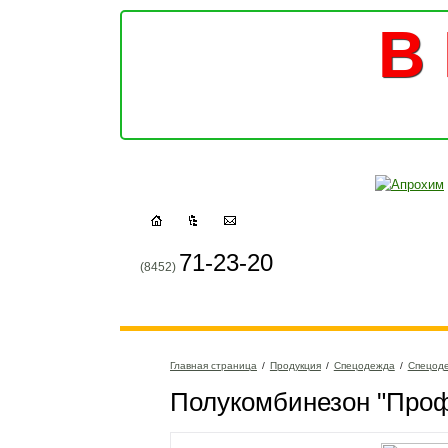
В 
71-23-20
(8452)
Главная страница
/
Продукция
/
Спецодежда
/
Спецоде
Полукомбинезон "Про