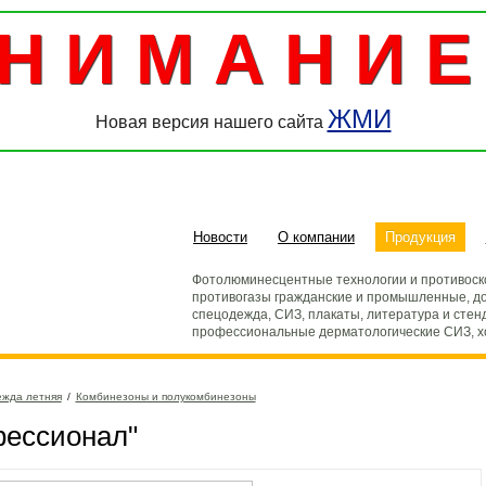
Н И М А Н И Е 
ЖМИ
Новая версия нашего сайта
Новости
О компании
Продукция
Фотолюминесцентные технологии и противоск
противогазы гражданские и промышленные, до
спецодежда, СИЗ, плакаты, литература и стен
профессиональные дерматологические СИЗ, 
жда летняя
/
Комбинезоны и полукомбинезоны
фессионал"