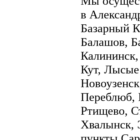
Мы осущест
в Александр
Базарный К
Балашов, Б
Калининск,
Кут, Лысые
Новоузенск
Переблюб, 
Ртищево, С
Хвалынск, 
пункты Сар