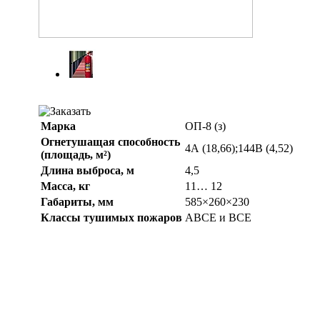
Марка
ОП-8
(з)
Огнетушащая способность
4А (18,66);144В (4,52)
(площадь, м²)
Длина выброса, м
4,5
Масса, кг
11… 12
Габариты, мм
585×260×230
Классы тушимых пожаров
ABCЕ и ВСЕ