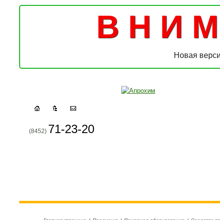
В Н И М 
Новая верси
71-23-20
(8452)